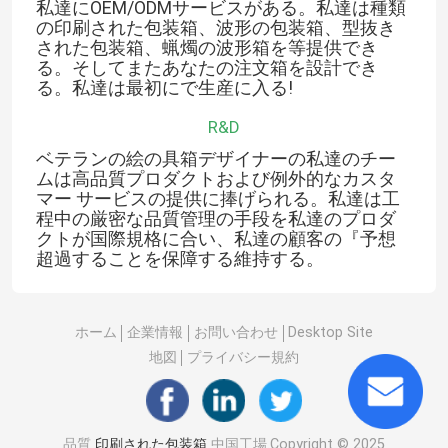
私達にOEM/ODMサービスがある。私達は種類
の印刷された包装箱、波形の包装箱、型抜き
された包装箱、蝋燭の波形箱を等提供でき
会社案内
る。そしてまたあなたの注文箱を設計でき
る。私達は最初にで生産に入る!
品質管理
R&D
ベテランの絵の具箱デザイナーの私達のチー
ムは高品質プロダクトおよび例外的なカスタ
お問い合わせ
マー サービスの提供に捧げられる。私達は工
程中の厳密な品質管理の手段を私達のプロダ
クトが国際規格に合い、私達の顧客の『予想
見積依頼
超過することを保障する維持する。
印刷された包装箱
ホーム
企業情報
お問い合わせ
Desktop Site
地図
プライバシー規約
小売包装箱
注文の包装箱
品質
印刷された包装箱
中国工場.Copyright © 2025